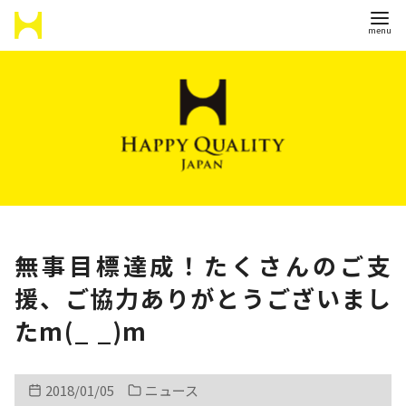
コ
ン
テ
ン
ツ
へ
移
動
無事目標達成！たくさんのご支
援、ご協力ありがとうございまし
たm(_ _)m
2018/01/05
ニュース