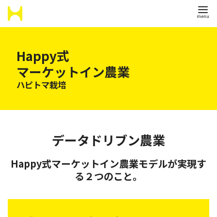
コ
ン
Happy式
テ
マーケットイン農業
ン
ハピトマ栽培
ツ
へ
移
動
データドリブン農業
Happy式マーケットイン農業モデルが実現す
る２つのこと。