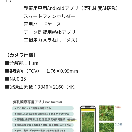
観察用専用Androidアプリ（気孔開度AI搭載）
スマートフォンホルダー
専用ハードケース
データ閲覧用Webアプリ
三脚用カメラねじ（メス）
【カメラ仕様】
■分解能：1μm
■視野角（FOV）：1.76×0.99mm
■NA:0.25
■記録画素数：3840×2160（4K）