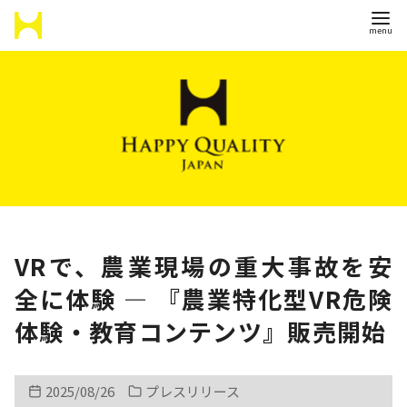
コ
ン
テ
ン
ツ
へ
移
動
VRで、農業現場の重大事故を安
全に体験 ― 『農業特化型VR危険
体験・教育コンテンツ』販売開始
2025/08/26
プレスリリース